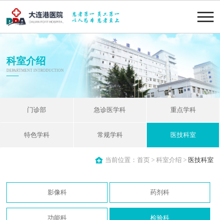
科室介绍
DEPARTMENT INTRODUCTION
门诊部
急诊医学科
重点学科
特色学科
常规学科
医技科室
当前位置：
首页
>
科室介绍
>
医技科室
影像科
药剂科
功能科
检验科