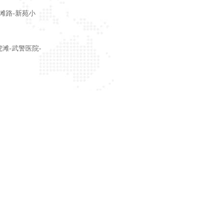
虎滩路-新苑小
虎滩-武警医院-