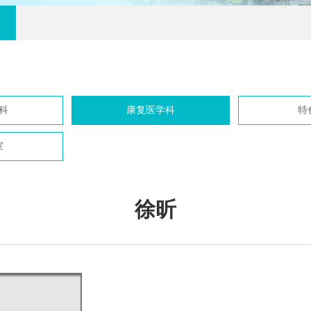
科
康复医学科
特
室
徐昕