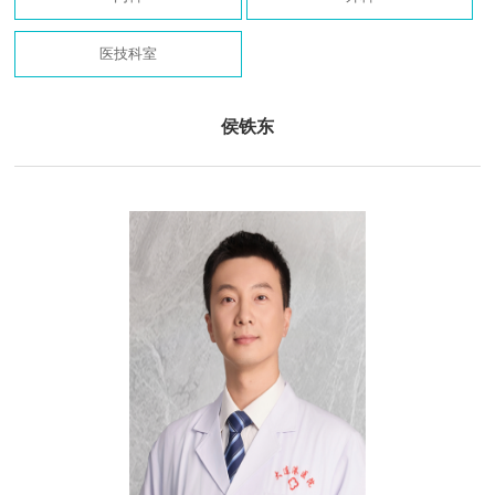
医技科室
侯铁东