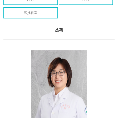
医技科室
丛蓓