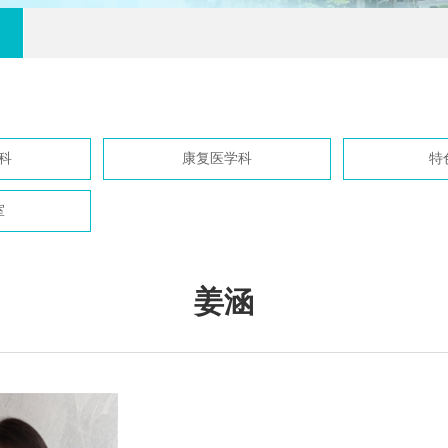
科
康复医学科
特
室
姜涵