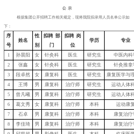
公
示
根据集团公开招聘工作相关规定，现将我院拟录用人员名单公示如
下：
序
性
拟聘
部
拟聘
岗
姓名
学历
专业
号
别
门
位
1
孙晨阳
女
针灸科
医生
研究生
中医内科
2
张鑫
女
针灸科
医生
研究生
针灸推拿
3
段卓然
女
康复科
医生
研究生
康复医学与
4
王博
男
康复科
治疗师
研究生
运动人体
5
曾凡曦
男
康复科
治疗师
研究生
运动人体
6
葛文秀
女
康复科
治疗师
本科
运动康
7
石卓
男
康复科
治疗师
本科
康复治疗
8
李佳琦
男
康复科
治疗师
本科
康复治疗
9
邱世超
男
影像科
医生
本科
临床医